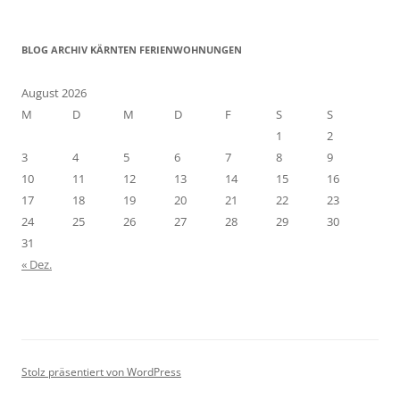
BLOG ARCHIV KÄRNTEN FERIENWOHNUNGEN
August 2026
M
D
M
D
F
S
S
1
2
3
4
5
6
7
8
9
10
11
12
13
14
15
16
17
18
19
20
21
22
23
24
25
26
27
28
29
30
31
« Dez.
Stolz präsentiert von WordPress