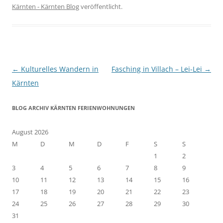
Kärnten - Kärnten Blog
veröffentlicht.
Beitragsnavigation
←
Kulturelles Wandern in
Fasching in Villach – Lei-Lei
→
Kärnten
BLOG ARCHIV KÄRNTEN FERIENWOHNUNGEN
August 2026
M
D
M
D
F
S
S
1
2
3
4
5
6
7
8
9
10
11
12
13
14
15
16
17
18
19
20
21
22
23
24
25
26
27
28
29
30
31