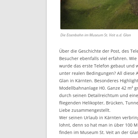
Die Eisenbahn im Museum St. Veit a.d. Glan
Über die Geschichte der Post, des Te
Besucher ebenfalls viel erfahren. Wi
wurde das erste Telefon gebaut und wi
unter realen Bedingungen? All diese
Glan in Kärnten. Besonderes Highligh
Modellbahnanlage H0. Ganze 42 m² gr
durch seinen Detailreichtum und eine
fliegenden Helikopter, Brücken, Tunnel
Liebe zusammengestellt.
Wer seinen Urlaub in Kärnten verbring
lohnt, denn so hat man in über 100 M
finden im Museum St. Veit an der Gla