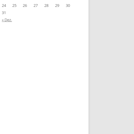
24
25
26
27
28
29
30
31
« Dez.