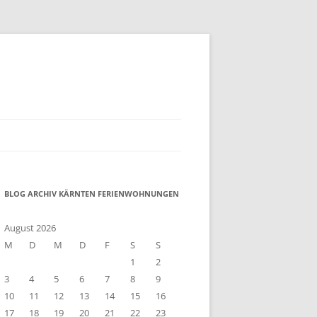
BLOG ARCHIV KÄRNTEN FERIENWOHNUNGEN
August 2026
M
D
M
D
F
S
S
1
2
3
4
5
6
7
8
9
10
11
12
13
14
15
16
17
18
19
20
21
22
23