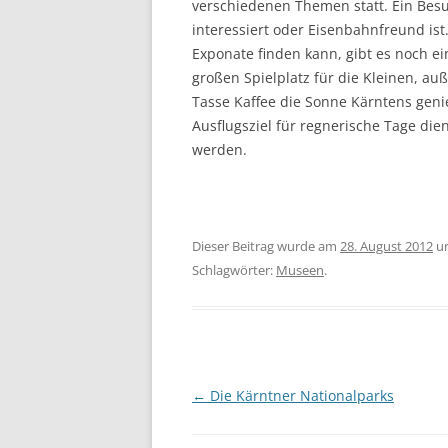
verschiedenen Themen statt. Ein Besu
interessiert oder Eisenbahnfreund i
Exponate finden kann, gibt es noch e
großen Spielplatz für die Kleinen, a
Tasse Kaffee die Sonne Kärntens geni
Ausflugsziel für regnerische Tage di
werden.
Dieser Beitrag wurde am
28. August 2012
u
Schlagwörter:
Museen
.
Beitragsnavigation
←
Die Kärntner Nationalparks