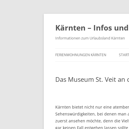
Zum
Inhalt
springen
Kärnten – Infos und
Informationen zum Urlaubsland Kärnten
FERIENWOHNUNGEN KÄRNTEN
START
Das Museum St. Veit an 
Kärnten bietet nicht nur eine atembe
Sehenswürdigkeiten, bei denen man a
zuerst ansehen möchte, denn die Viel
gar keinen Fall entgehen lassen sollt