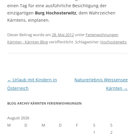
einen Tag für eine ausführliche Besichtigung der
einzigartigen
Burg Hochosterwitz
, dem Wahrzeichen
Kärntens, einplanen.
Dieser Beitrag wurde am
28. Mai 2012
unter
Ferienwohnungen
Kärnten - Kärnten Blog
veröffentlicht. Schlagwörter:
Hochosterwitz
.
Beitragsnavigation
←
Urlaub mit Kindern in
Naturerlebnis Weissensee
Österreich
Kärnten
→
BLOG ARCHIV KÄRNTEN FERIENWOHNUNGEN
August 2026
M
D
M
D
F
S
S
1
2